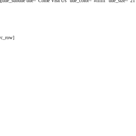
tle_subtitle title=”Come Visit Us” title_color=”#ffffff” title_size=”2
84 Northumberland Street
Newcastle-Upon-Tyne
Newcastle, NE2 6GD
vc_row]