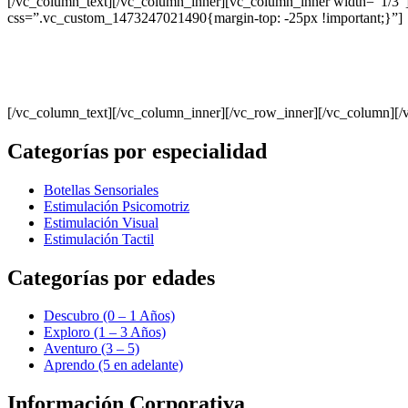
[/vc_column_text][/vc_column_inner][vc_column_inner width=”1/3″][ti
css=”.vc_custom_1473247021490{margin-top: -25px !important;}”]
[/vc_column_text][/vc_column_inner][/vc_row_inner][/vc_column][/
Categorías por especialidad
Botellas Sensoriales
Estimulación Psicomotriz
Estimulación Visual
Estimulación Tactil
Categorías por edades
Descubro (0 – 1 Años)
Exploro (1 – 3 Años)
Aventuro (3 – 5)
Aprendo (5 en adelante)
Información Corporativa