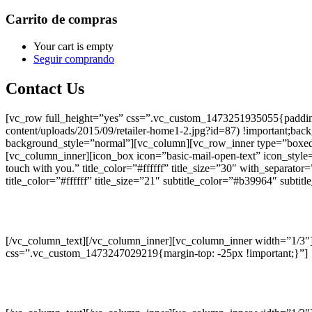
Carrito de compras
Your cart is empty
Seguir comprando
Contact Us
[vc_row full_height=”yes” css=”.vc_custom_1473251935055{padding-t
content/uploads/2015/09/retailer-home1-2.jpg?id=87) !important;backg
background_style=”normal”][vc_column][vc_row_inner type=”boxed”
[vc_column_inner][icon_box icon=”basic-mail-open-text” icon_style=”b
touch with you.” title_color=”#ffffff” title_size=”30″ with_separat
title_color=”#ffffff” title_size=”21″ subtitle_color=”#b39964″ su
Pop
[/vc_column_text][/vc_column_inner][vc_column_inner width=”1/3″][tit
css=”.vc_custom_1473247029219{margin-top: -25px !important;}”]
Tumeri