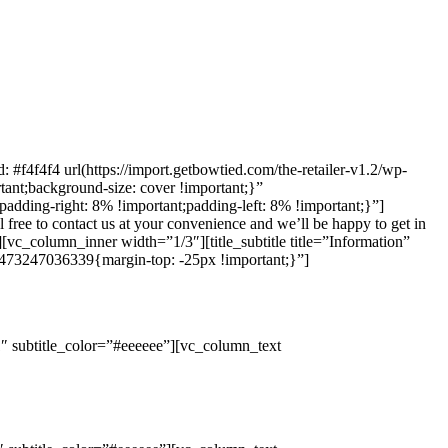
4f4f4 url(https://import.getbowtied.com/the-retailer-v1.2/wp-
tant;background-size: cover !important;}”
ing-right: 8% !important;padding-left: 8% !important;}”]
free to contact us at your convenience and we’ll be happy to get in
vc_column_inner width=”1/3″][title_subtitle title=”Information”
_1473247036339{margin-top: -25px !important;}”]
orn.
21″ subtitle_color=”#eeeeee”][vc_column_text
r banh.