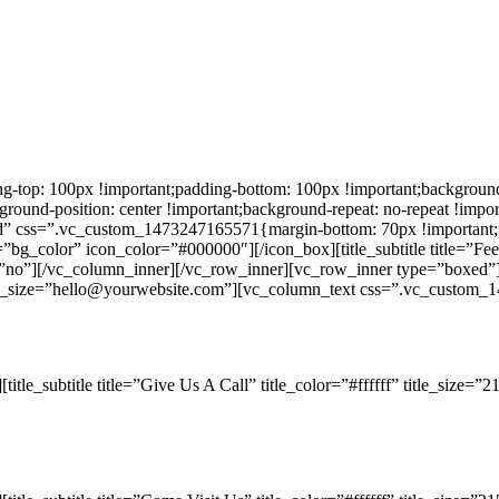
op: 100px !important;padding-bottom: 100px !important;background: #f
round-position: center !important;background-repeat: no-repeat !impor
 css=”.vc_custom_1473247165571{margin-bottom: 70px !important;padd
g_color” icon_color=”#000000″][/icon_box][title_subtitle title=”Feel 
or=”no”][/vc_column_inner][/vc_row_inner][vc_row_inner type=”boxed”][
btitle_size=”hello@yourwebsite.com”][vc_column_text css=”.vc_custom
-up activated charcoal bespoke schlitz chillwave gluten-free DIY unic
contact@yourstore.com
le_subtitle title=”Give Us A Call” title_color=”#ffffff” title_size=”
c ennui ethical slow-carb, tattooed aesthetic vaporware live-edge keyta
(323) 21 217 617 2972